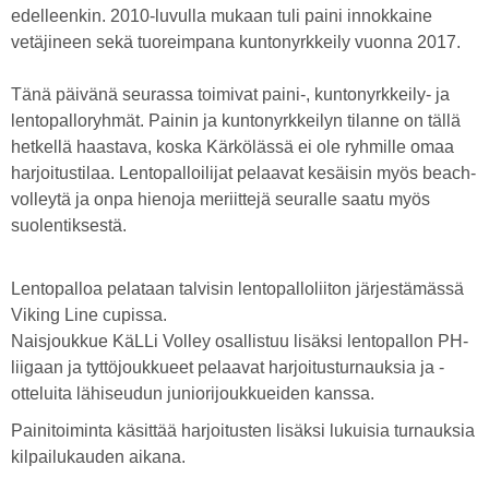
edelleenkin. 2010-luvulla mukaan tuli paini innokkaine
vetäjineen sekä tuoreimpana kuntonyrkkeily vuonna 2017.
Tänä päivänä seurassa toimivat paini-, kuntonyrkkeily- ja
lentopalloryhmät. Painin ja kuntonyrkkeilyn tilanne on tällä
hetkellä haastava, koska Kärkölässä ei ole ryhmille omaa
harjoitustilaa. Lentopalloilijat pelaavat kesäisin myös beach-
volleytä ja onpa hienoja meriittejä seuralle saatu myös
suolentiksestä.
Lentopalloa pelataan talvisin lentopalloliiton järjestämässä
Viking Line cupissa.
Naisjoukkue KäLLi Volley osallistuu lisäksi lentopallon PH-
liigaan ja tyttöjoukkueet pelaavat harjoitusturnauksia ja -
otteluita lähiseudun juniorijoukkueiden kanssa.
Painitoiminta käsittää harjoitusten lisäksi lukuisia turnauksia
kilpailukauden aikana.