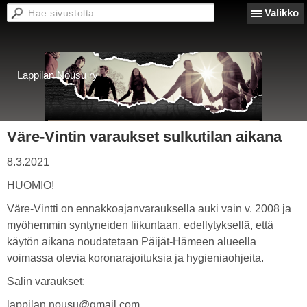
Valikko
Lappilan Nousu ry
Väre-Vintin varaukset sulkutilan aikana
8.3.2021
HUOMIO!
Väre-Vintti on ennakkoajanvarauksella auki vain v. 2008 ja
myöhemmin syntyneiden liikuntaan, edellytyksellä, että
käytön aikana noudatetaan Päijät-Hämeen alueella
voimassa olevia koronarajoituksia ja hygieniaohjeita.
Salin varaukset:
lappilan.nousu@gmail.com