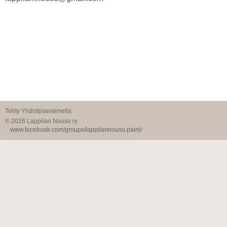
Tehty Yhdistysavaimella
©
2026 Lappilan Nousu ry
www.facebook.com/groups/lappilannousu.paini/