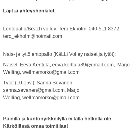
Lajit ja yhteyshenkilöt:
Lentopallo/Beach volley: Tero Ekholm, 040-511 8372,
tero_ekholm@hotmail.com
Nais- ja tyttölentopallo (KäLLi Volley naiset ja tytöt):
Naiset: Eeva Kerttula, eeva.kerttula89@gmail.com, Marjo
Welling, wellmamorko@gmail.com
Tytöt (10-15v.): Sanna Sevänen,
sanna.sevanen@gmail.com, Marjo
Welling, wellmamorko@gmail.com
Painilla ja kuntonyrkkeilyllä ei tällä hetkellä ole
Kärkölässä omaa toimitilaa!