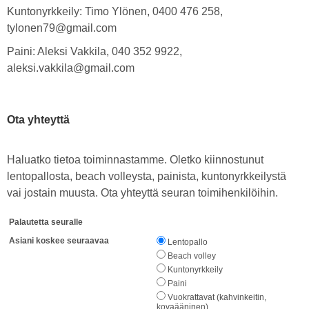
Kuntonyrkkeily: Timo Ylönen, 0400 476 258,
tylonen79@gmail.com
Paini: Aleksi Vakkila, 040 352 9922,
aleksi.vakkila@gmail.com
Ota yhteyttä
Haluatko tietoa toiminnastamme. Oletko kiinnostunut
lentopallosta, beach volleysta, painista, kuntonyrkkeilystä
vai jostain muusta. Ota yhteyttä seuran toimihenkilöihin.
Palautetta seuralle
Asiani koskee seuraavaa
Lentopallo
Beach volley
Kuntonyrkkeily
Paini
Vuokrattavat (kahvinkeitin,
kovaääninen)