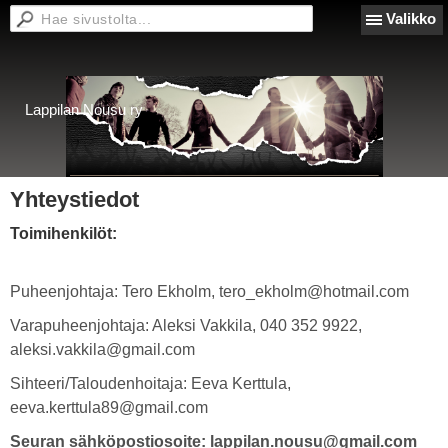
Valikko
Lappilan Nousu ry
Yhteystiedot
Toimihenkilöt:
Puheenjohtaja: Tero Ekholm, tero_ekholm@hotmail.com
Varapuheenjohtaja: Aleksi Vakkila, 040 352 9922,
aleksi.vakkila@gmail.com
Sihteeri/Taloudenhoitaja: Eeva Kerttula,
eeva.kerttula89@gmail.com
Seuran sähköpostiosoite: lappilan.nousu@gmail.com