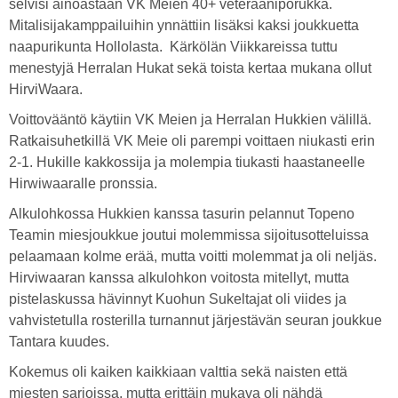
selvisi ainoastaan VK Meien 40+ veteraaniporukka.
Mitalisijakamppailuihin ynnättiin lisäksi kaksi joukkuetta
naapurikunta Hollolasta. Kärkölän Viikkareissa tuttu
menestyjä Herralan Hukat sekä toista kertaa mukana ollut
HirviWaara.
Voittovääntö käytiin VK Meien ja Herralan Hukkien välillä.
Ratkaisuhetkillä VK Meie oli parempi voittaen niukasti erin
2-1. Hukille kakkossija ja molempia tiukasti haastaneelle
Hirwiwaaralle pronssia.
Alkulohkossa Hukkien kanssa tasurin pelannut Topeno
Teamin miesjoukkue joutui molemmissa sijoitusotteluissa
pelaamaan kolme erää, mutta voitti molemmat ja oli neljäs.
Hirviwaaran kanssa alkulohkon voitosta mitellyt, mutta
pistelaskussa hävinnyt Kuohun Sukeltajat oli viides ja
vahvistetulla rosterilla turnannut järjestävän seuran joukkue
Tantara kuudes.
Kokemus oli kaiken kaikkiaan valttia sekä naisten että
miesten sarjoissa, mutta erittäin mukava oli nähdä