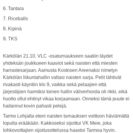
6. Tantara
7. Riceballs
8. Kipinä
9. TKS
Kärkölän 21.10. VLC -osaturnaukseen saatiin täydet
yhdeksän joukkueen kaaviot sekä naisten että miesten
harrastesarjaan. Aamusta Koskisen Areenaksi nimetyn
Kärkölän liikuntahallin valtasi naisten sarja. Pelit lähtivät
rivakasti käyntiin klo 9, vaikka sekä pelaajien että
järjestäjien harmiksi toinen hallin väliverhoista oli rikki, eikä
huolto ollut ehtinyt vikaa korjaamaan. Onneksi tämä puute ei
haitannut kovin pahasti pelejä.
Tarmo Lohjalta eteni naisten turnauksen voittoon häviämättä
lopulta erääkään. Kakkoseksi sijoittui VK Meie, joka
lohkovoittajien sijoitusottelussa haastoi Tarmoa hyvin.