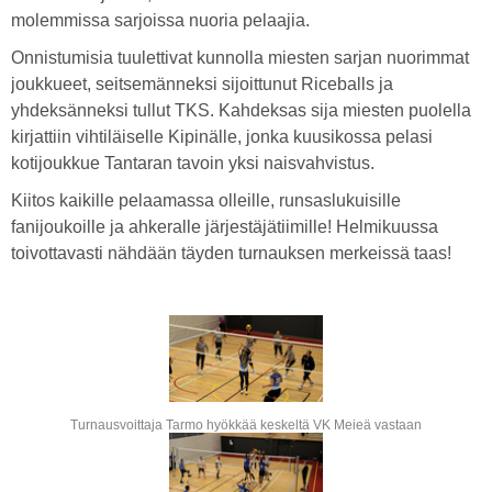
molemmissa sarjoissa nuoria pelaajia.
Onnistumisia tuulettivat kunnolla miesten sarjan nuorimmat
joukkueet, seitsemänneksi sijoittunut Riceballs ja
yhdeksänneksi tullut TKS. Kahdeksas sija miesten puolella
kirjattiin vihtiläiselle Kipinälle, jonka kuusikossa pelasi
kotijoukkue Tantaran tavoin yksi naisvahvistus.
Kiitos kaikille pelaamassa olleille, runsaslukuisille
fanijoukoille ja ahkeralle järjestäjätiimille! Helmikuussa
toivottavasti nähdään täyden turnauksen merkeissä taas!
Turnausvoittaja Tarmo hyökkää keskeltä VK Meieä vastaan