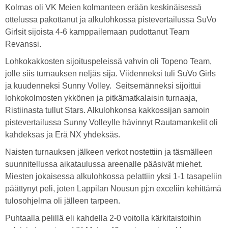
Kolmas oli VK Meien kolmanteen erään keskinäisessä
ottelussa pakottanut ja alkulohkossa pistevertailussa SuVo
Girlsit sijoista 4-6 kamppailemaan pudottanut Team
Revanssi.
Lohkokakkosten sijoituspeleissä vahvin oli Topeno Team,
jolle siis turnauksen neljäs sija. Viidenneksi tuli SuVo Girls
ja kuudenneksi Sunny Volley. Seitsemänneksi sijoittui
lohkokolmosten ykkönen ja pitkämatkalaisin turnaaja,
Ristiinasta tullut Stars. Alkulohkonsa kakkossijan samoin
pistevertailussa Sunny Volleylle hävinnyt Rautamankelit oli
kahdeksas ja Erä NX yhdeksäs.
Naisten turnauksen jälkeen verkot nostettiin ja täsmälleen
suunnitellussa aikataulussa areenalle pääsivät miehet.
Miesten jokaisessa alkulohkossa pelattiin yksi 1-1 tasapeliin
päättynyt peli, joten Lappilan Nousun pj:n exceliin kehittämä
tulosohjelma oli jälleen tarpeen.
Puhtaalla pelillä eli kahdella 2-0 voitolla kärkitaistoihin