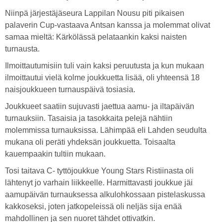
Niinpä järjestäjäseura Lappilan Nousu piti pikaisen
palaverin Cup-vastaava Antsan kanssa ja molemmat olivat
samaa mieltä: Kärkölässä pelataankin kaksi naisten
turnausta.
Ilmoittautumisiin tuli vain kaksi peruutusta ja kun mukaan
ilmoittautui vielä kolme joukkuetta lisää, oli yhteensä 18
naisjoukkueen turnauspäivä tosiasia.
Joukkueet saatiin sujuvasti jaettua aamu- ja iltapäivän
turnauksiin. Tasaisia ja tasokkaita pelejä nähtiin
molemmissa turnauksissa. Lähimpää eli Lahden seudulta
mukana oli peräti yhdeksän joukkuetta. Toisaalta
kauempaakin tultiin mukaan.
Tosi taitava C- tyttöjoukkue Young Stars Ristiinasta oli
lähtenyt jo varhain liikkeelle. Harmittavasti joukkue jäi
aamupäivän turnauksessa alkulohkossaan pistelaskussa
kakkoseksi, joten jatkopeleissä oli neljäs sija enää
mahdollinen ja sen nuoret tähdet ottivatkin.