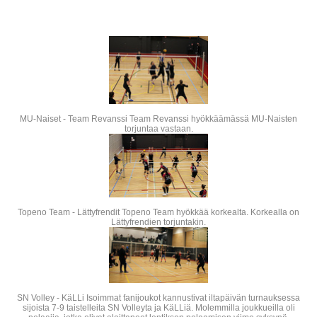
MU-Naiset - Team Revanssi Team Revanssi hyökkäämässä MU-Naisten
torjuntaa vastaan.
Topeno Team - Lättyfrendit Topeno Team hyökkää korkealta. Korkealla on
Lättyfrendien torjuntakin.
SN Volley - KäLLi Isoimmat fanijoukot kannustivat iltapäivän turnauksessa
sijoista 7-9 taistelleita SN Volleyta ja KäLLiä. Molemmilla joukkueilla oli