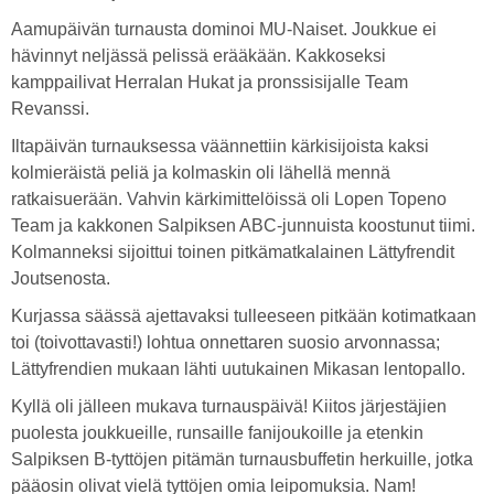
Aamupäivän turnausta dominoi MU-Naiset. Joukkue ei
hävinnyt neljässä pelissä erääkään. Kakkoseksi
kamppailivat Herralan Hukat ja pronssisijalle Team
Revanssi.
Iltapäivän turnauksessa väännettiin kärkisijoista kaksi
kolmieräistä peliä ja kolmaskin oli lähellä mennä
ratkaisuerään. Vahvin kärkimittelöissä oli Lopen Topeno
Team ja kakkonen Salpiksen ABC-junnuista koostunut tiimi.
Kolmanneksi sijoittui toinen pitkämatkalainen Lättyfrendit
Joutsenosta.
Kurjassa säässä ajettavaksi tulleeseen pitkään kotimatkaan
toi (toivottavasti!) lohtua onnettaren suosio arvonnassa;
Lättyfrendien mukaan lähti uutukainen Mikasan lentopallo.
Kyllä oli jälleen mukava turnauspäivä! Kiitos järjestäjien
puolesta joukkueille, runsaille fanijoukoille ja etenkin
Salpiksen B-tyttöjen pitämän turnausbuffetin herkuille, jotka
pääosin olivat vielä tyttöjen omia leipomuksia. Nam!