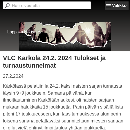
Valikko
Lappilan Nousu ry
VLC Kärkölä 24.2. 2024 Tulokset ja
turnaustunnelmat
27.2.2024
Kärkölässä pelattiin la 24.2. kaksi naisten sarjan turnausta
täysin 9+9 joukkuein. Samana päivänä, kun
ilmoittautuminen Kärkölään aukesi, oli naisten sarjaan
mukaan halukkaita 15 joukkuetta. Parin päivän sisällä lista
piteni 17 joukkueeseen, kun taas turnauksessa alun perin
toisena sarjana pelattavaksi suunniteltuun miesten sarjaan
ei ollut vielä ehtinyt ilmoittautua yhtään joukkuetta.