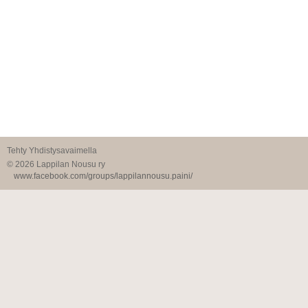
Tehty Yhdistysavaimella
©
2026 Lappilan Nousu ry
www.facebook.com/groups/lappilannousu.paini/